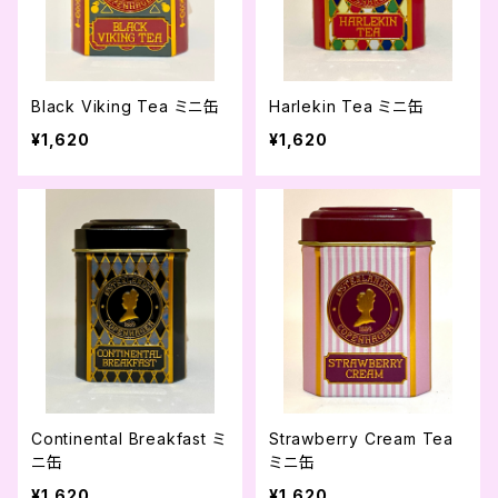
Black Viking Tea ミニ缶
Harlekin Tea ミニ缶
¥1,620
¥1,620
Continental Breakfast ミ
Strawberry Cream Tea
ニ缶
ミニ缶
¥1,620
¥1,620