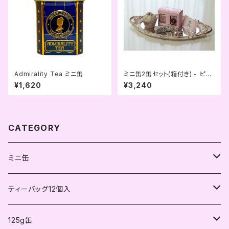
Admirality Tea ミニ缶
ミニ缶2缶セット(箱付き) - ピン
ク
¥1,620
¥3,240
CATEGORY
ミニ缶
紅茶
ティーバッグ12個入
不発酵茶
紅茶
125g缶