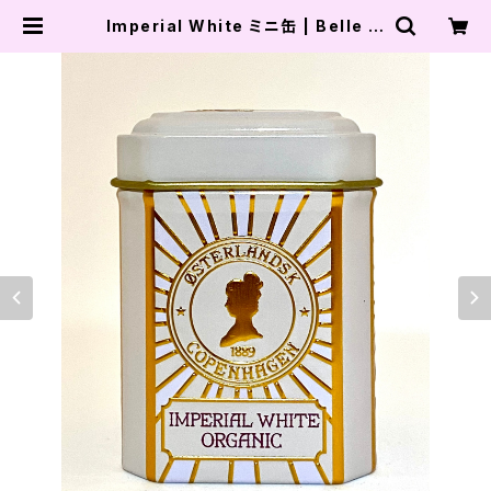
Imperial White ミニ缶 | Belle Fi
lle