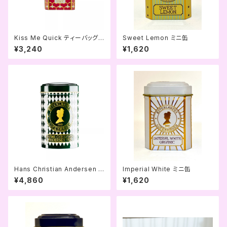
Kiss Me Quick ティーバッグ
Sweet Lemon ミニ缶
缶
¥3,240
¥1,620
Hans Christian Andersen T
Imperial White ミニ缶
ea 125g缶
¥4,860
¥1,620