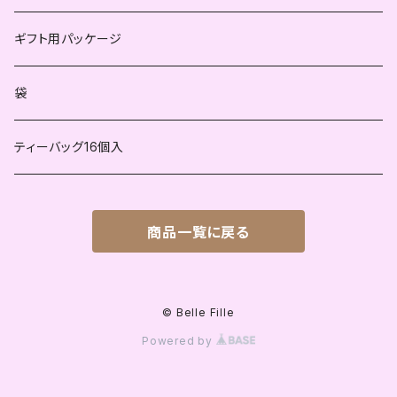
ハーブティー
不発酵茶
紅茶
ギフト用パッケージ
ハーブティー
不発酵茶
袋
ハーブティー
ティーバッグ16個入
商品一覧に戻る
© Belle Fille
Powered by