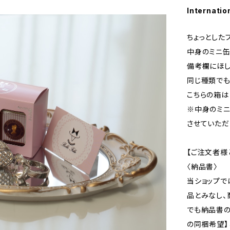
Internatio
ちょっとした
中身のミニ缶
備考欄にほし
同じ種類でも
こちらの箱は
※中身のミニ
させていただ
【ご注文者様
〈納品書〉
当ショップで
品とみなし、
でも納品書
の同梱希望】