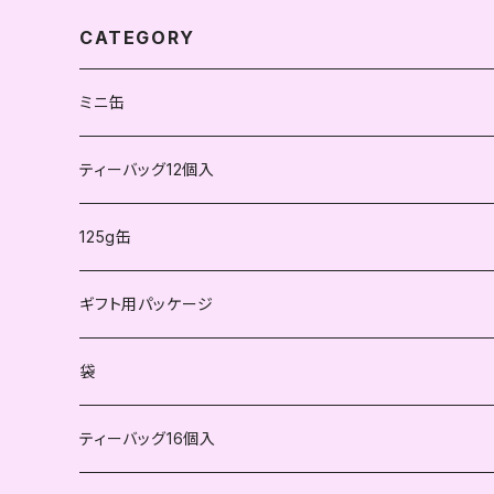
CATEGORY
ミニ缶
紅茶
ティーバッグ12個入
不発酵茶
紅茶
125g缶
ハーブティー
不発酵茶
紅茶
ギフト用パッケージ
ハーブティー
不発酵茶
袋
ハーブティー
ティーバッグ16個入