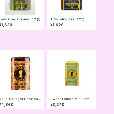
Lady Grey Organic ミニ缶
Admirality Tea ミニ缶
¥1,620
¥1,620
Double Ginger Hapiness
Sweet Lemon ティーバッグ
125g缶
缶
¥4,860
¥3,240