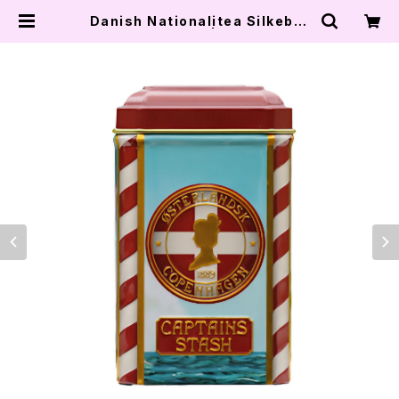
Danish Nationalitea Silkebor
g ティーバッグ缶 | Belle Fille