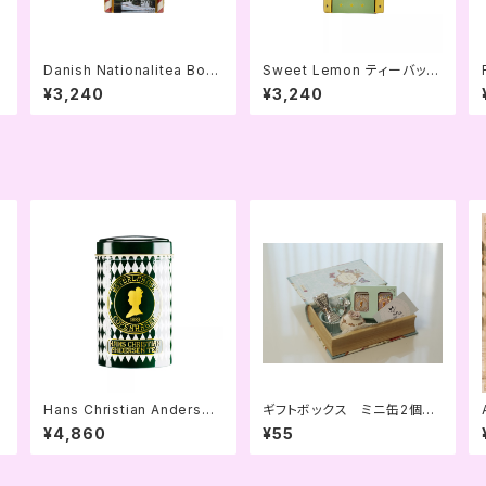
e
Danish Nationalitea Born
Sweet Lemon ティーバッグ
holm ティーバッグ缶
缶
¥3,240
¥3,240
Hans Christian Andersen
ギフトボックス ミニ缶2個用
Tea 125g缶
(ミントグリーン)
¥4,860
¥55