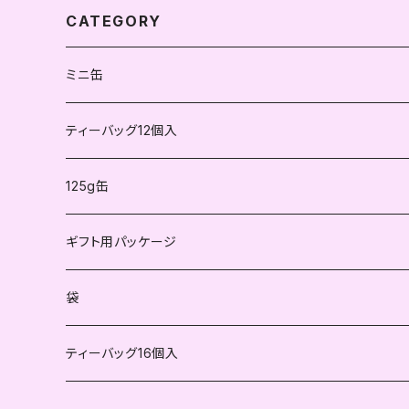
CATEGORY
ミニ缶
紅茶
ティーバッグ12個入
不発酵茶
紅茶
125g缶
ハーブティー
不発酵茶
紅茶
ギフト用パッケージ
ハーブティー
不発酵茶
袋
ハーブティー
ティーバッグ16個入